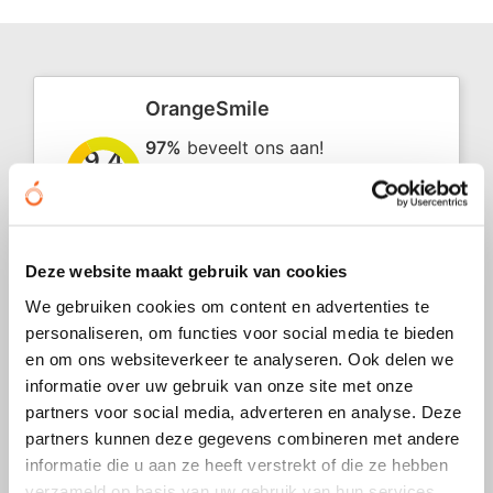
Z
T
Z
Tr
OrangeSmile
W
97%
beveelt ons aan!
9.4
(1152 beoordelingen)
Beoordeel ons
Deze website maakt gebruik van cookies
"Perfecte communicatie, kwaliteit naar
10
We gebruiken cookies om content en advertenties te
prijs en snelle levering, wat wil je
personaliseren, om functies voor social media te bieden
meer?"
en om ons websiteverkeer te analyseren. Ook delen we
Andy
informatie over uw gebruik van onze site met onze
partners voor social media, adverteren en analyse. Deze
31 juli 2026
partners kunnen deze gegevens combineren met andere
informatie die u aan ze heeft verstrekt of die ze hebben
"Wij bestelden papieren waaiers voor
8
verzameld op basis van uw gebruik van hun services.