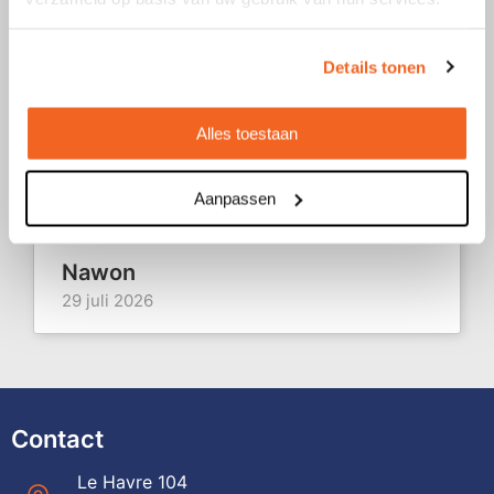
het huwelijk van onze neef... Last
minute! Met de hulp van Ornag..."
Details tonen
Marijke
31 juli 2026
Alles toestaan
"I ordered custom fans with our logo
10
printed on them, and I was genuinely
Aanpassen
impressed by both the quali..."
Nawon
29 juli 2026
Contact
Le Havre 104