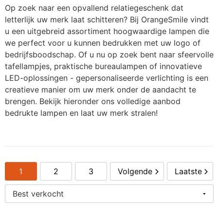
Op zoek naar een opvallend relatiegeschenk dat
Persoonlijke verzorging
S
O
K
K
St
W
H
S
K
J
N
L
letterlijk uw merk laat schitteren? Bij OrangeSmile vindt
u een uitgebreid assortiment hoogwaardige lampen die
Snoepgoed
T
P
K
K
Wa
W
H
S
K
M
P
P
we perfect voor u kunnen bedrukken met uw logo of
bedrijfsboodschap. Of u nu op zoek bent naar sfeervolle
Tassen
T
R
K
Li
Z
K
S
L
P
R
S
tafellampjes, praktische bureaulampen of innovatieve
LED-oplossingen - gepersonaliseerde verlichting is een
Textiel en Caps
Wa
Se
K
M
L
L
P
Sl
S
creatieve manier om uw merk onder de aandacht te
brengen. Bekijk hieronder ons volledige aanbod
Veiligheid, Auto en Fiets
W
S
K
M
M
L
P
T
S
bedrukte lampen en laat uw merk stralen!
Vrije tijd, Sport en Strand
S
K
M
M
M
Sj
T
P
T
L
N
M
O
S
U
P
1
2
3
Volgende
Laatste
T
Mu
S
N
P
S
V
S
U
O
P
N
P
T-
V
S