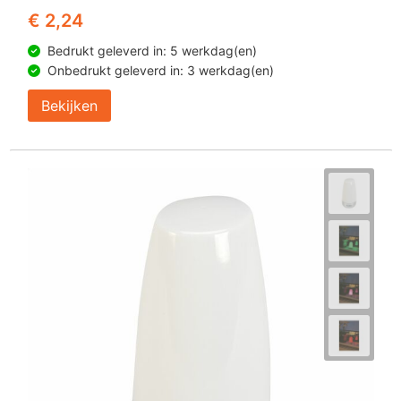
Z
T
€ 2,24
Z
Tr
Bedrukt geleverd in: 5 werkdag(en)
Onbedrukt geleverd in: 3 werkdag(en)
W
Bekijken