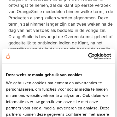
ontvangst te nemen, zal de Klant op eerste verzoek
van OrangeSmile mededelen binnen welke termijn de
Producten alsnog zullen worden afgenomen. Deze
termijn zal nimmer langer zijn dan twee weken na de
dag van het verzoek als bedoeld in de vorige zin.
OrangeSmile is bevoegd de Overeenkomst geheel of
gedeeltelijk te ontbinden indien de Klant, na het
verstrijken van de in de vorige zin bedoelde termijn,
afname van de Producten nog steeds heeft
nagelaten, onverminderd de verplichting van de Klant
tot voldoening van de overeengekomen prijs en
eventuele bijkomende kosten, de redelijke kosten
Deze website maakt gebruik van cookies
voor opslag van de Producten en eventueel andere
We gebruiken cookies om content en advertenties te
door de tekortkoming van de Klant ontstane kosten.
personaliseren, om functies voor social media te bieden
en om ons websiteverkeer te analyseren. Ook delen we
ARTIKEL 9. | ONDERZOEK EN KLACHTEN
informatie over uw gebruik van onze site met onze
partners voor social media, adverteren en analyse. Deze
De Klant dient op het moment van leveren van de
partners kunnen deze gegevens combineren met andere
Producten, althans onmiddellijk daarna, te