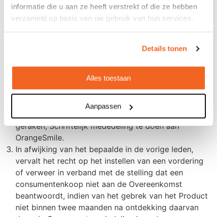
informatie die u aan ze heeft verstrekt of die ze hebben
onderzoeken of het geleverde aan de Overeenkomst
verzameld op basis van uw gebruik van hun services.
beantwoordt en de Producten vrij zijn van zichtbare
of anderszins ten tijde van de levering kenbare
schade of gebreken. Klachten daaromtrent dient de
Details tonen
Klant onmiddellijk aan OrangeSmile mede te delen.
In geval van ten tijde van de levering voor de Klant
Alles toestaan
redelijkerwijs niet zichtbare of anderszins kenbare
gebreken, dient de Klant daarvan binnen vijf dagen
nadat hij van het bestaan van het gebrek in kennis is
Aanpassen
geraakt, althans redelijkerwijs in kennis had kunnen
geraken, Schriftelijk mededeling te doen aan
OrangeSmile.
In afwijking van het bepaalde in de vorige leden,
vervalt het recht op het instellen van een vordering
of verweer in verband met de stelling dat een
consumentenkoop niet aan de Overeenkomst
beantwoordt, indien van het gebrek van het Product
niet binnen twee maanden na ontdekking daarvan