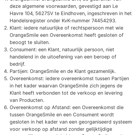
Persoonlijke verzorging
S
O
K
K
St
W
H
S
K
J
N
L
deze algemene voorwaarden, gevestigd aan Le
Havre 104, 5627SV te Eindhoven, ingeschreven in het
Snoepgoed
T
P
K
K
Wa
W
H
S
K
M
P
P
Handelsregister onder KvK-nummer 74454293.
Klant: iedere natuurlijke of rechtspersoon met wie
Tassen
T
R
K
Li
Z
K
S
L
P
R
S
OrangeSmile een Overeenkomst heeft gesloten of
beoogt te sluiten.
Textiel en Caps
Consument: een Klant, natuurlijk persoon, niet
Wa
Se
K
M
L
L
P
Sl
S
handelend in de uitoefening van een beroep of
bedrijf.
Veiligheid, Auto en Fiets
W
S
K
M
M
L
P
T
S
Partijen: OrangeSmile en de Klant gezamenlijk.
Overeenkomst: iedere overeenkomst tussen Partijen
Vrije tijd, Sport en Strand
S
K
M
M
M
Sj
T
P
in het kader waarvan OrangeSmile zich jegens de
Klant heeft verbonden tot de verkoop en levering
T
L
N
M
O
S
U
P
van Producten.
Overeenkomst op Afstand: een Overeenkomst die
T
Mu
S
N
P
S
V
S
tussen OrangeSmile en een Consument wordt
gesloten in het kader van een georganiseerd systeem
U
O
P
N
P
T-
V
S
voor verkoop op afstand zonder gelijktijdige