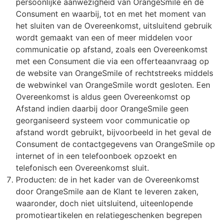
persoonlijke aanwezigheid van OrangeSmile en de
VR
P
P
P
P
V
Z
S
Consument en waarbij, tot en met het moment van
het sluiten van de Overeenkomst, uitsluitend gebruik
W
Pe
P
Pl
R
Z
Z
S
wordt gemaakt van een of meer middelen voor
communicatie op afstand, zoals een Overeenkomst
Ri
P
S
R
Z
S
met een Consument die via een offerteaanvraag op
de website van OrangeSmile of rechtstreeks middels
R
R
S
S
Ve
de webwinkel van OrangeSmile wordt gesloten. Een
Overeenkomst is aldus geen Overeenkomst op
S
V
T
S
V
Afstand indien daarbij door OrangeSmile geen
georganiseerd systeem voor communicatie op
S
V
T
S
W
afstand wordt gebruikt, bijvoorbeeld in het geval de
Consument de contactgegevens van OrangeSmile op
Tu
V
W
S
W
internet of in een telefoonboek opzoekt en
telefonisch een Overeenkomst sluit.
W
Z
T
Z
Producten: de in het kader van de Overeenkomst
door OrangeSmile aan de Klant te leveren zaken,
W
Z
T
waaronder, doch niet uitsluitend, uiteenlopende
promotieartikelen en relatiegeschenken begrepen