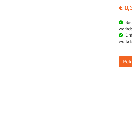
€ 0,
Bed
werkd
Onb
werkd
Bek