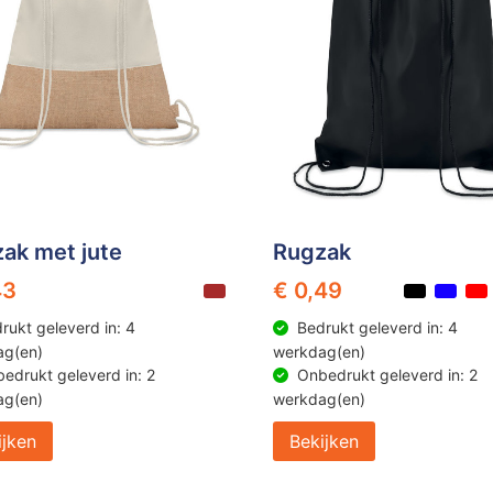
ak met jute
Rugzak
43
€ 0,49
rukt geleverd in: 4
Bedrukt geleverd in: 4
ag(en)
werkdag(en)
edrukt geleverd in: 2
Onbedrukt geleverd in: 2
ag(en)
werkdag(en)
ijken
Bekijken