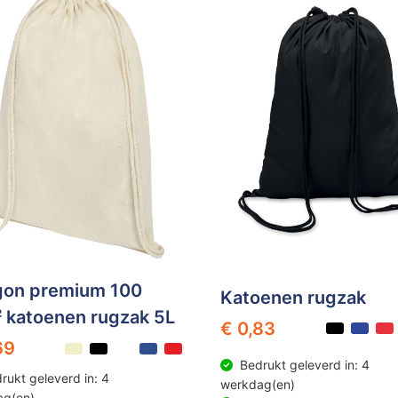
gon premium 100
Katoenen rugzak
 katoenen rugzak 5L
€ 0,83
69
Bedrukt geleverd in: 4
rukt geleverd in: 4
werkdag(en)
ag(en)