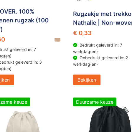
OVER. 100%
Rugzakje met trekko
enen rugzak (100
Nathalie | Non-woven
)
€ 0,33
60
Bedrukt geleverd in: 7
rukt geleverd in: 7
werkdag(en)
ag(en)
Onbedrukt geleverd in: 2
edrukt geleverd in: 3
werkdag(en)
ag(en)
ijken
Bekijken
rzame keuze
Duurzame keuze