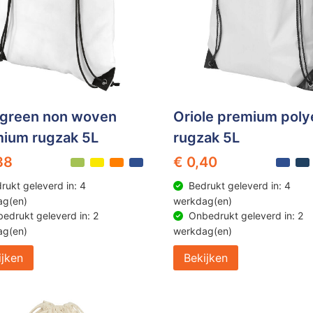
green non woven
Oriole premium poly
ium rugzak 5L
rugzak 5L
38
€ 0,40
rukt geleverd in: 4
Bedrukt geleverd in: 4
ag(en)
werkdag(en)
edrukt geleverd in: 2
Onbedrukt geleverd in: 2
ag(en)
werkdag(en)
ijken
Bekijken