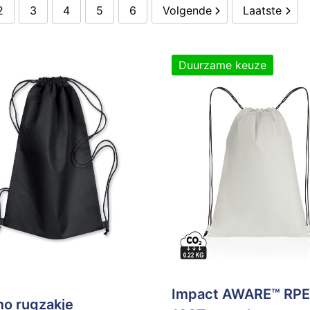
2
3
4
5
6
Volgende
Laatste
Duurzame keuze
Impact AWARE™ RP
o rugzakje