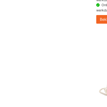
Onb
werkd
Bek