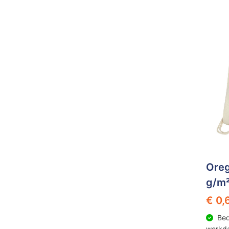
Ore
g/m²
€ 0,
Bed
werkd