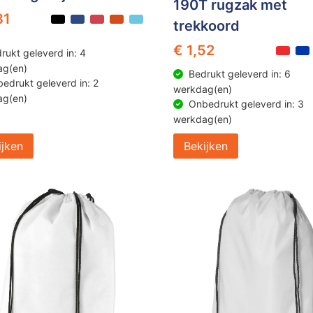
190T rugzak met
31
trekkoord
€ 1,52
rukt geleverd in: 4
ag(en)
Bedrukt geleverd in: 6
edrukt geleverd in: 2
werkdag(en)
ag(en)
Onbedrukt geleverd in: 3
werkdag(en)
ijken
Bekijken