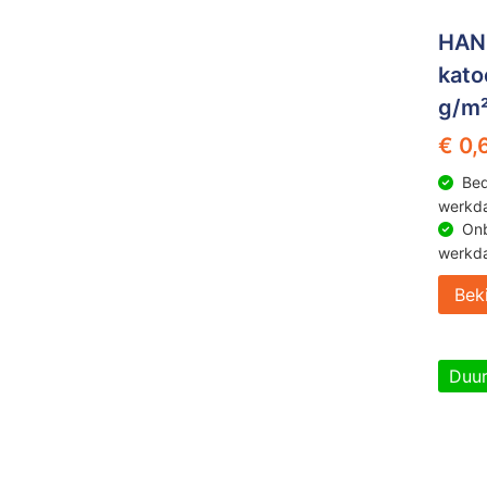
HAN
kato
g/m²
€ 0,
Bed
werkd
Onb
werkd
Bek
Duu