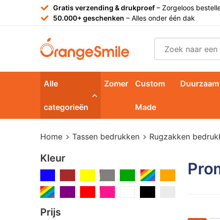
Gratis verzending & drukproef
– Zorgeloos bestell
50.000+ geschenken
– Alles onder één dak
Alle
Zomer
Custom
Duurzaam
categorieën
Made
Home
Tassen bedrukken
Rugzakken bedruk
Kleur
Pro
Prijs