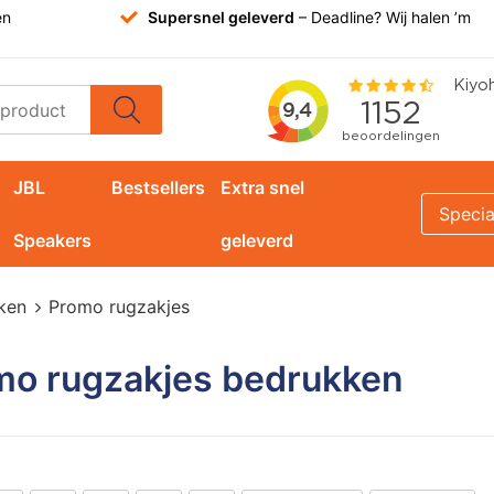
en
Supersnel geleverd
– Deadline? Wij halen ’m
JBL
Bestsellers
Extra snel
Specia
Speakers
geleverd
ken
Promo rugzakjes
mo rugzakjes bedrukken