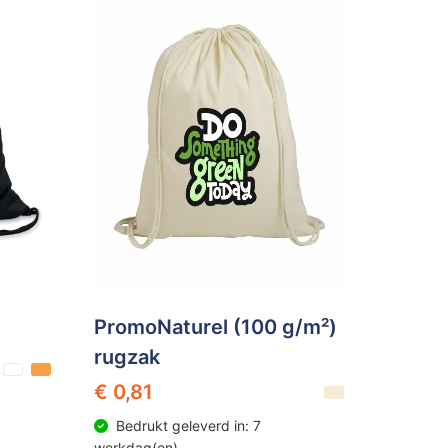
PromoNaturel (100 g/m²)
rugzak
€ 0,81
Bedrukt geleverd in: 7
werkdag(en)