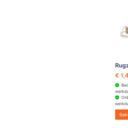
Rugz
€ 1,
Bed
werkd
Onb
werkd
Bek