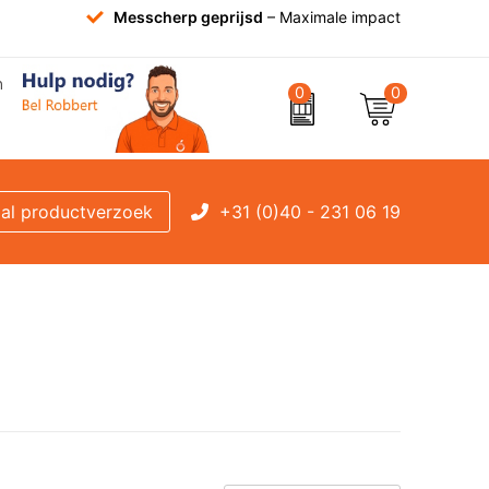
Messcherp geprijsd
– Maximale impact
0
0
+31 (0)40 - 231 06 19
al productverzoek