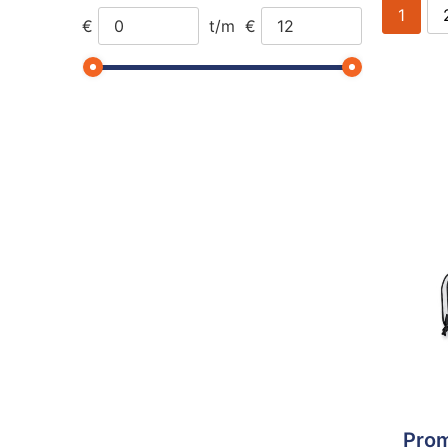
1
€
t/m
€
Prom