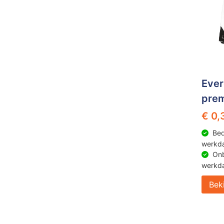
Ever
prem
€ 0,
Bed
werkd
Onb
werkd
Bek