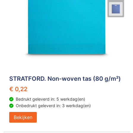
Z
T
Z
Tr
W
STRATFORD. Non-woven tas (80 g/m²)
€ 0,22
Bedrukt geleverd in: 5 werkdag(en)
Onbedrukt geleverd in: 3 werkdag(en)
Bekijken