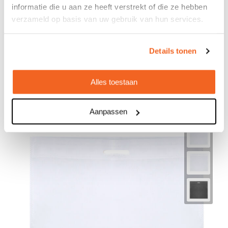
informatie die u aan ze heeft verstrekt of die ze hebben
Tas Flezor
verzameld op basis van uw gebruik van hun services.
€ 0,29
Details tonen
Bedrukt geleverd in: 8 werkdag(en)
Onbedrukt geleverd in: 4 werkdag(en)
Alles toestaan
Bekijken
Aanpassen