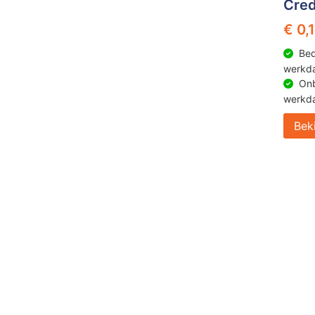
Cred
€ 0,
Bed
werkd
Onb
werkd
Bek