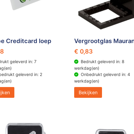
e Creditcard loep
Vergrootglas Maura
18
€ 0,83
rukt geleverd in: 7
Bedrukt geleverd in: 8
ag(en)
werkdag(en)
edrukt geleverd in: 2
Onbedrukt geleverd in: 4
ag(en)
werkdag(en)
ijken
Bekijken