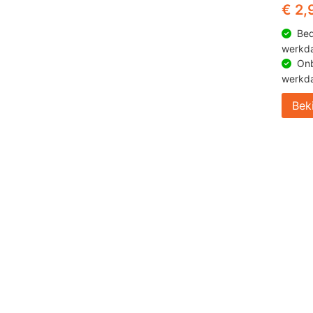
€ 2,
Bed
werkd
Onb
werkd
Bek