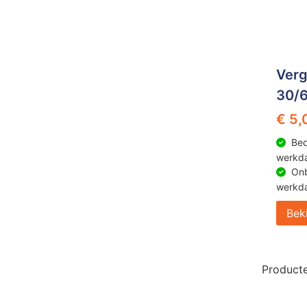
Verg
30/
€ 5,
Bed
werkd
Onb
werkd
Bek
Producte