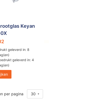
rootglas Keyan
60X
02
rukt geleverd in: 8
ag(en)
edrukt geleverd in: 4
ag(en)
ijken
n per pagina