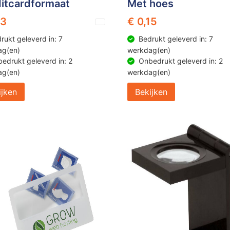
itcardformaat
Met hoes
13
€ 0,15
rukt geleverd in: 7
Bedrukt geleverd in: 7
ag(en)
werkdag(en)
edrukt geleverd in: 2
Onbedrukt geleverd in: 2
ag(en)
werkdag(en)
ijken
Bekijken