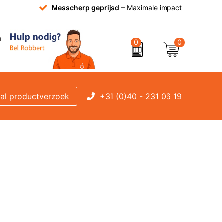
Messcherp geprijsd
– Maximale impact
0
0
+31 (0)40 - 231 06 19
al productverzoek