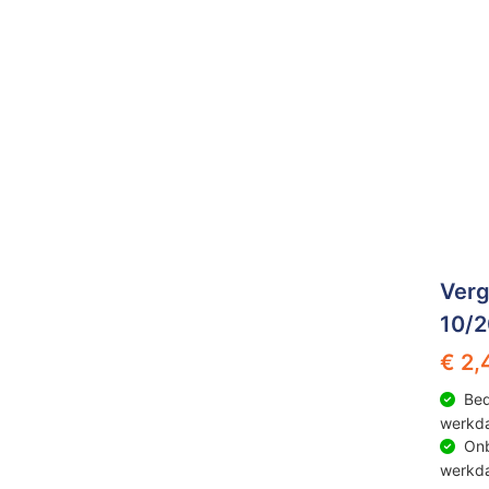
Verg
10/
€ 2,
Bed
werkd
Onb
werkd