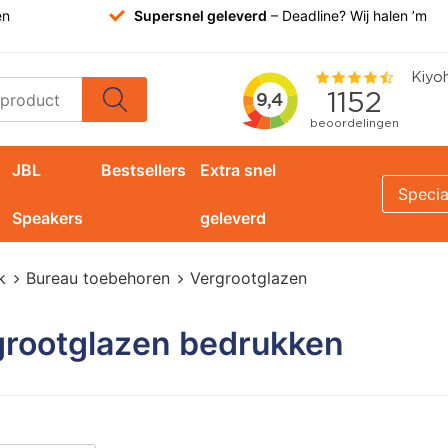
en
Supersnel geleverd
– Deadline? Wij halen ’m
JBL
Bestsellers
Extra snel
Specia
Speakers
geleverd
k
Bureau toebehoren
Vergrootglazen
grootglazen bedrukken