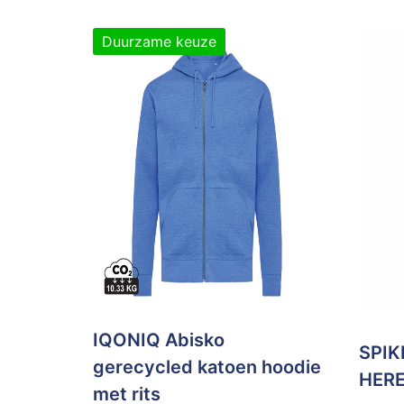
Duurzame keuze
IQONIQ Abisko
SPIK
gerecycled katoen hoodie
HERE
met rits