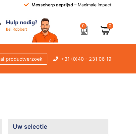
Messcherp geprijsd
– Maximale impact
0
0
+31 (0)40 - 231 06 19
al productverzoek
Uw selectie