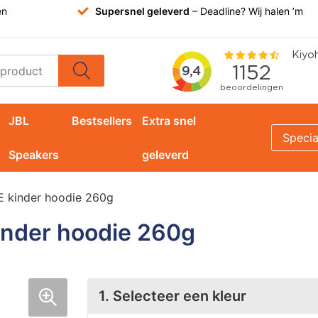
en
Supersnel geleverd
– Deadline? Wij halen ’m
JBL
Bestsellers
Extra snel
Specia
Speakers
geleverd
 kinder hoodie 260g
nder hoodie 260g
1. Selecteer een kleur