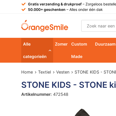
Gratis verzending & drukproef
– Zorgeloos bestell
50.000+ geschenken
– Alles onder één dak
Alle
Zomer
Custom
Duurzaam
categorieën
Made
Home
Textiel
Vesten
STONE KIDS - STONE
STONE KIDS - STONE ki
Artikelnummer:
472548