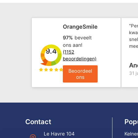
"Pe
OrangeSmile
kwal
97%
beveelt
snel
ons aan!
mee
9.4
(1152
beoordelingen)
An
Beoordeel
31 j
ons
Contact
Pop
Le Havre 104
Kelne