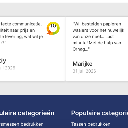
rfecte communicatie,
"Wij bestelden papieren
10
iteit naar prijs en
waaiers voor het huwelijk
le levering, wat wil je
van onze neef... Last
r?"
minute! Met de hulp van
Ornag..."
dy
Marijke
uli 2026
31 juli 2026
ulaire categorieën
Populaire categor
rsmessen bedrukken
Tassen bedrukken