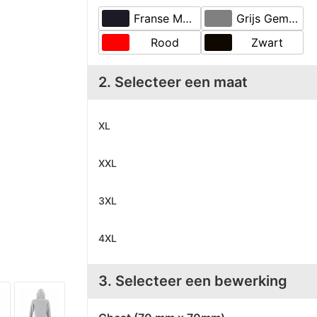
Franse Marine
Grijs Gemêleerd 2
Rood
Zwart
2. Selecteer een maat
XL
XXL
3XL
4XL
3. Selecteer een bewerking