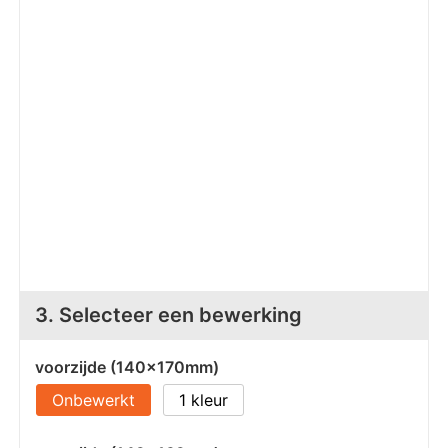
Z
T
Z
Tr
W
3. Selecteer een bewerking
voorzijde (140x170mm)
Onbewerkt
1