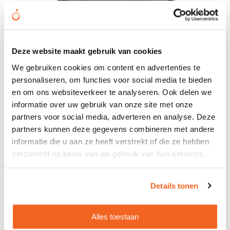
Lorient B - rugzak
Deze website maakt gebruik van cookies
We gebruiken cookies om content en advertenties te
€ 19,61
vanaf
personaliseren, om functies voor social media te bieden
Bedrukt geleverd in: 5 werkdag(en)
en om ons websiteverkeer te analyseren. Ook delen we
Onbedrukt geleverd in: 3 werkdag(en)
informatie over uw gebruik van onze site met onze
partners voor social media, adverteren en analyse. Deze
Bekijken
partners kunnen deze gegevens combineren met andere
informatie die u aan ze heeft verstrekt of die ze hebben
verzameld op basis van uw gebruik van hun services.
Details tonen
Alles toestaan