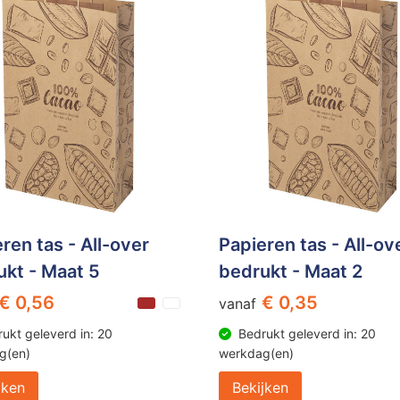
ren tas - All-over
Papieren tas - All-ov
ukt - Maat 5
bedrukt - Maat 2
€ 0,56
€ 0,35
vanaf
ukt geleverd in: 20
Bedrukt geleverd in: 20
g(en)
werkdag(en)
jken
Bekijken