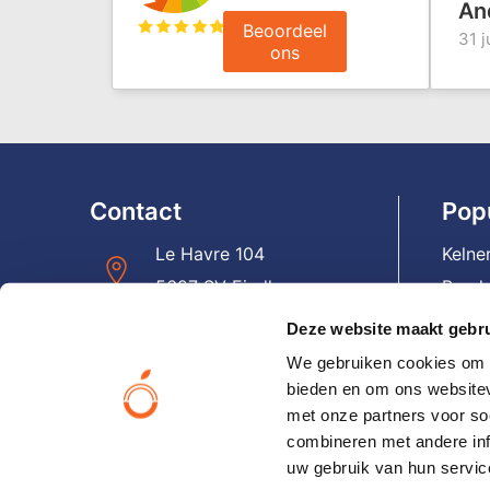
An
Beoordeel
31 j
ons
Contact
Pop
Le Havre 104
Kelne
5627 SV Eindhoven
Banda
Panto
Deze website maakt gebru
+31(0)40 – 231 06 19
Reist
We gebruiken cookies om c
Lapt
bieden en om ons websitev
info@orangesmile.nl
met onze partners voor so
Email
combineren met andere inf
Hoed
uw gebruik van hun servic
Neem direct contact op
Reke