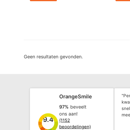
Geen resultaten gevonden.
"Pe
OrangeSmile
kwal
97%
beveelt
snel
ons aan!
mee
9.4
(1152
beoordelingen)