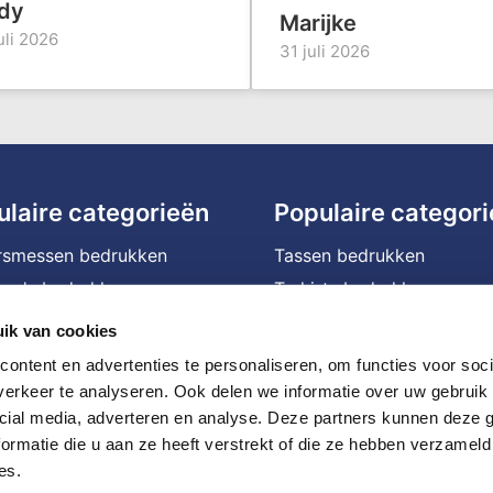
dy
Marijke
uli 2026
31 juli 2026
ulaire categorieën
Populaire categor
rsmessen bedrukken
Tassen bedrukken
na's bedrukken
T-shirts bedrukken
ffels bedrukken
Waterflessen met logo
ik van cookies
assen bedrukken
Bedrukte powerbanks
ontent en advertenties te personaliseren, om functies voor soci
ophoezen bedrukken
Speakers bedrukken
erkeer te analyseren. Ook delen we informatie over uw gebruik 
cial media, adverteren en analyse. Deze partners kunnen deze
le mokken bedrukken
Bedrukte caps
ormatie die u aan ze heeft verstrekt of die ze hebben verzameld
en bedrukken
Balpennen bedrukken
es.
nmachines bedrukken
JBL speaker bedrukken