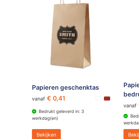
Papie
Papieren geschenktas
bedr
€ 0,41
vanaf
vanaf
Bedrukt geleverd in: 3
Bedr
werkdag(en)
werkda
Bekijken
Beki