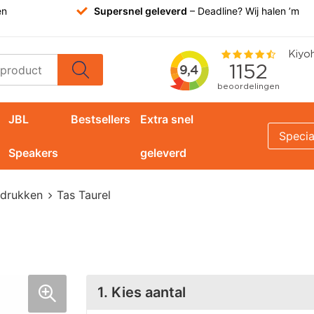
en
Supersnel geleverd
– Deadline? Wij halen ’m
JBL
Bestsellers
Extra snel
Specia
Speakers
geleverd
edrukken
Tas Taurel
1. Kies aantal