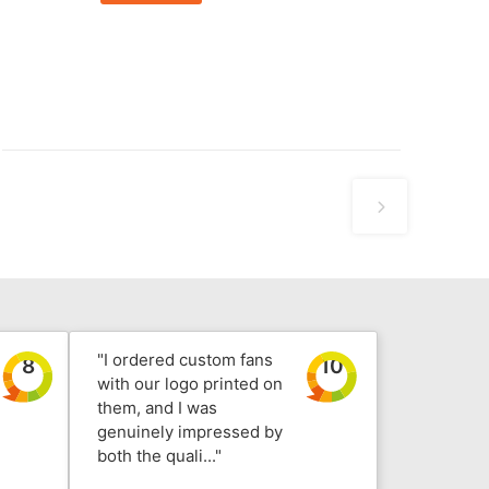
"I ordered custom fans
8
10
with our logo printed on
them, and I was
genuinely impressed by
both the quali..."