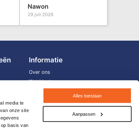
Nawon
29 juli 2026
ieën
Informatie
Over ons
Wat klanten zeggen
Vacatures
Alles toestaan
Veelgestelde vragen
al media te
Verzending en retourneren
van onze site
Aanpassen
 gegevens
Contact opnemen
 op basis van
Nieuwsbrief
Eigen brandstore?