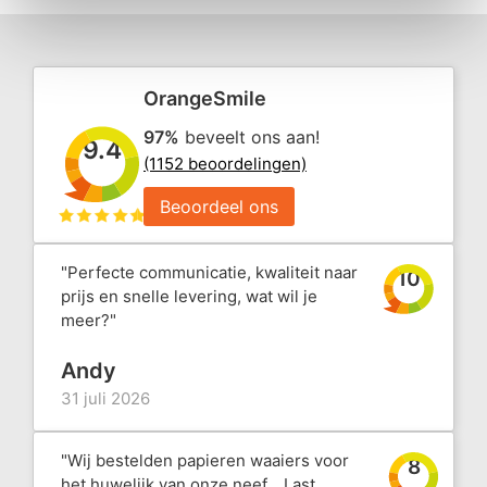
OrangeSmile
97%
beveelt ons aan!
9.4
(1152 beoordelingen)
Beoordeel ons
"Perfecte communicatie, kwaliteit naar
10
prijs en snelle levering, wat wil je
meer?"
Andy
31 juli 2026
"Wij bestelden papieren waaiers voor
8
het huwelijk van onze neef... Last