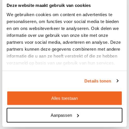
Deze website maakt gebruik van cookies
We gebruiken cookies om content en advertenties te
personaliseren, om functies voor social media te bieden
en om ons websiteverkeer te analyseren. Ook delen we
informatie over uw gebruik van onze site met onze
partners voor social media, adverteren en analyse. Deze
partners kunnen deze gegevens combineren met andere
Tas Monik
informatie die u aan ze heeft verstrekt of die ze hebben
€ 5,87
verzameld op basis van uw gebruik van hun services.
Bedrukt geleverd in: 8 werkdag(en)
Onbedrukt geleverd in: 4 werkdag(en)
Details tonen
Bekijken
Alles toestaan
Producten per pagina
Aanpassen