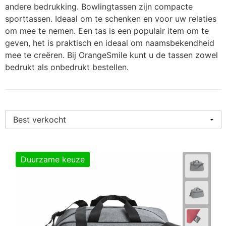
andere bedrukking. Bowlingtassen zijn compacte
Persoonlijke verzorging
S
O
K
K
St
W
H
S
K
J
N
L
sporttassen. Ideaal om te schenken en voor uw relaties
om mee te nemen. Een tas is een populair item om te
Snoepgoed
T
P
K
K
Wa
W
H
S
K
M
P
P
geven, het is praktisch en ideaal om naamsbekendheid
mee te creëren. Bij OrangeSmile kunt u de tassen zowel
Tassen
T
R
K
Li
Z
K
S
L
P
R
S
bedrukt als onbedrukt bestellen.
Textiel en Caps
Wa
Se
K
M
L
L
P
Sl
S
Veiligheid, Auto en Fiets
W
S
K
M
M
L
P
T
S
Vrije tijd, Sport en Strand
S
K
M
M
M
Sj
T
P
T
L
N
M
O
S
U
P
Duurzame keuze
T
Mu
S
N
P
S
V
S
U
O
P
N
P
T-
V
S