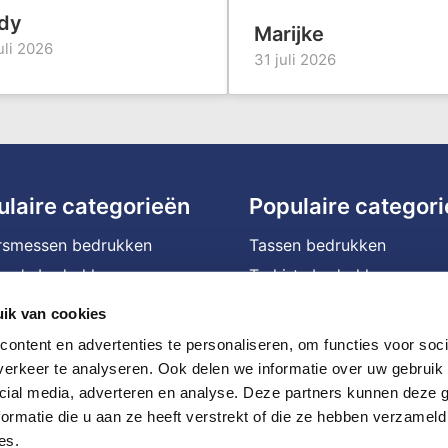
dy
Marijke
uli 2026
31 juli 2026
ulaire categorieën
Populaire categor
rsmessen bedrukken
Tassen bedrukken
na's bedrukken
T-shirts bedrukken
ffels bedrukken
Waterflessen met logo
ik van cookies
assen bedrukken
Bedrukte powerbanks
ontent en advertenties te personaliseren, om functies voor soci
ophoezen bedrukken
Speakers bedrukken
erkeer te analyseren. Ook delen we informatie over uw gebruik 
cial media, adverteren en analyse. Deze partners kunnen deze
le mokken bedrukken
Bedrukte caps
ormatie die u aan ze heeft verstrekt of die ze hebben verzameld
en bedrukken
Balpennen bedrukken
es.