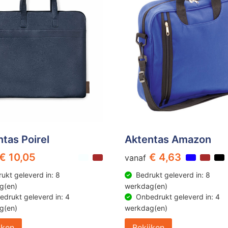
tas Poirel
Aktentas Amazon
€ 10,05
€ 4,63
vanaf
ukt geleverd in: 8
Bedrukt geleverd in: 8
g(en)
werkdag(en)
drukt geleverd in: 4
Onbedrukt geleverd in: 4
g(en)
werkdag(en)
jken
Bekijken