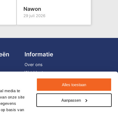
Nawon
29 juli 2026
ieën
Informatie
Over ons
Wat klanten zeggen
Vacatures
Alles toestaan
Veelgestelde vragen
al media te
Verzending en retourneren
van onze site
Aanpassen
 gegevens
Contact opnemen
 op basis van
Nieuwsbrief