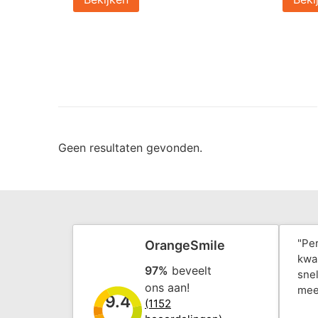
Geen resultaten gevonden.
"Pe
OrangeSmile
kwal
97%
beveelt
snel
ons aan!
mee
9.4
(1152