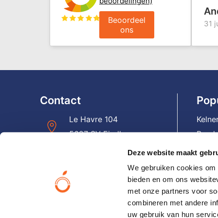
beoordelingen)
An
Beoordeel
31 j
ons
Contact
Pop
Le Havre 104
Kelne
5627 SV Eindhoven
Banda
Panto
Deze website maakt gebru
+31(0)40 – 231 06 19
Reist
We gebruiken cookies om c
Lapt
bieden en om ons websitev
info@orangesmile.nl
met onze partners voor so
Email
combineren met andere inf
Hoed
uw gebruik van hun servic