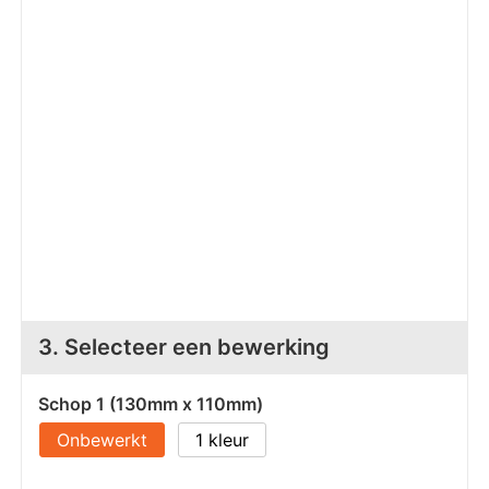
Z
T
Z
Tr
W
3. Selecteer een bewerking
Schop 1 (130mm x 110mm)
Onbewerkt
1