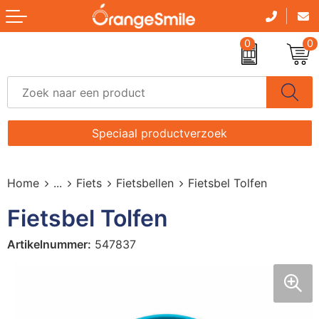
Terug
0
0
Drinkwaren
B
A
A
B
A
B
B
A
A
B
A
B
A
Ac
Give-aways
D
P
C
Br
B
K
D
G
B
C
B
B
A
B
Elektronica, Gadgets en USB
G
P
C
B
B
P
H
K
B
C
D
B
A
B
Speciaal productverzoek
Huis, Tuin en Keuken
H
An
D
D
B
S
S
Mu
B
D
D
C
Fi
B
Home
...
Fiets
Fietsbellen
Fietsbel Tolfen
Kantoorartikelen
K
F
E
F
D
S
S
O
D
K
F
D
F
F
Fietsbel Tolfen
Kinderen
M
L
H
G
Et
S
U
S
E.
K
H
H
F
H
Artikelnummer:
547837
Klokken, Horloges en Weerstations
P
S
H
H
K
S
W
S
H
Lo
J
H
I
K
Paraplu's
R
L
K
K
S
W
H
P
K
H
L
K