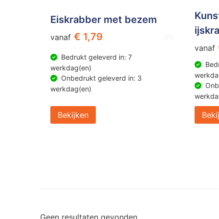
Kuns
Eiskrabber met bezem
ijskr
€ 1,79
vanaf
vanaf
Bedrukt geleverd in: 7
Bedr
werkdag(en)
werkda
Onbedrukt geleverd in: 3
Onbe
werkdag(en)
werkda
Bekijken
Beki
Geen resultaten gevonden.