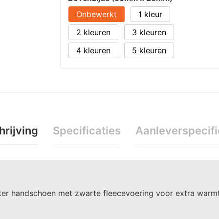
Onbewerkt
1
2
3
4
5
rijving
Specificaties
Aanleverspecifi
ester handschoen met zwarte fleecevoering voor extra wa