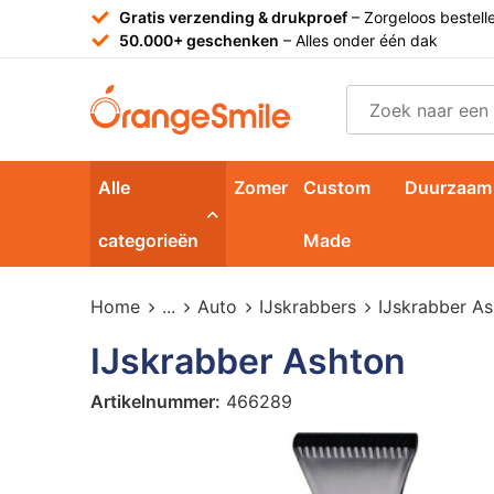
Gratis verzending & drukproef
– Zorgeloos bestell
50.000+ geschenken
– Alles onder één dak
Alle
Zomer
Custom
Duurzaam
categorieën
Made
Home
...
Auto
IJskrabbers
IJskrabber A
IJskrabber Ashton
Artikelnummer:
466289