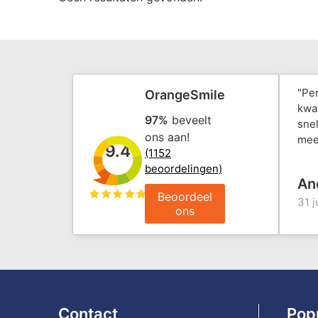
"Pe
OrangeSmile
kwal
97%
beveelt
snel
ons aan!
mee
9.4
(1152
beoordelingen)
An
Beoordeel
31 j
ons
Contact
Pop