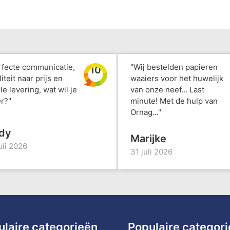
rfecte communicatie,
"Wij bestelden papieren
10
iteit naar prijs en
waaiers voor het huwelijk
le levering, wat wil je
van onze neef... Last
r?"
minute! Met de hulp van
Ornag..."
dy
Marijke
uli 2026
31 juli 2026
ulaire categorieën
Populaire categor