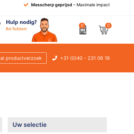
Messcherp geprijsd
– Maximale impact
0
0
+31 (0)40 - 231 06 19
al productverzoek
Uw selectie