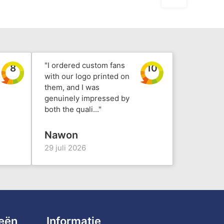
"I ordered custom fans
8
10
with our logo printed on
them, and I was
genuinely impressed by
both the quali..."
Nawon
29 juli 2026
ieën
Informatie