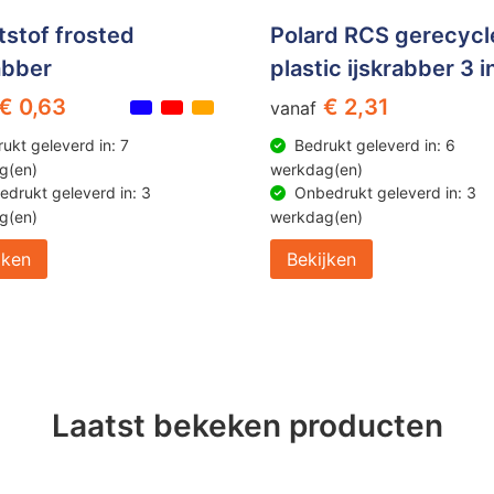
tstof frosted
Polard RCS gerecycl
abber
plastic ijskrabber 3 i
€ 0,63
€ 2,31
vanaf
ukt geleverd in: 7
Bedrukt geleverd in: 6
g(en)
werkdag(en)
drukt geleverd in: 3
Onbedrukt geleverd in: 3
g(en)
werkdag(en)
jken
Bekijken
Laatst bekeken producten