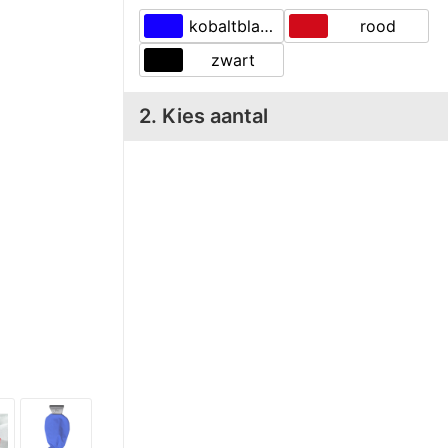
kobaltblauw
rood
zwart
2. Kies aantal