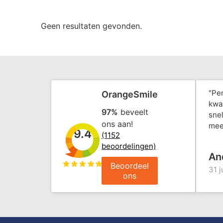
Geen resultaten gevonden.
"Pe
OrangeSmile
kwal
97%
beveelt
snel
ons aan!
mee
9.4
(1152
beoordelingen)
An
Beoordeel
31 j
ons