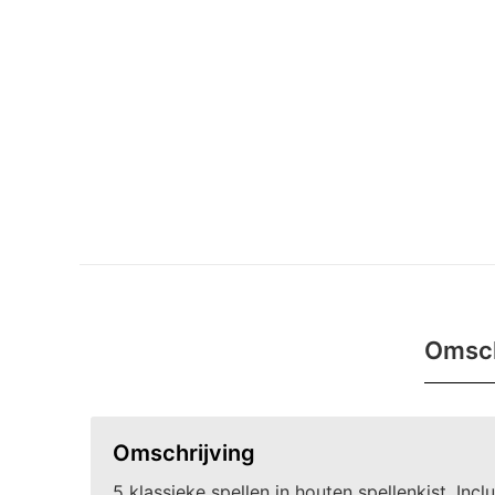
Omsch
Omschrijving
5 klassieke spellen in houten spellenkist. Inclu