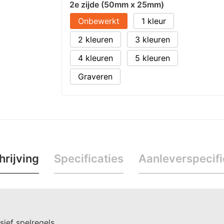
2e zijde (50mm x 25mm)
Onbewerkt
1
2
3
4
5
Graveren
rijving
Specificaties
Aanleverspecifi
sief spelregels.