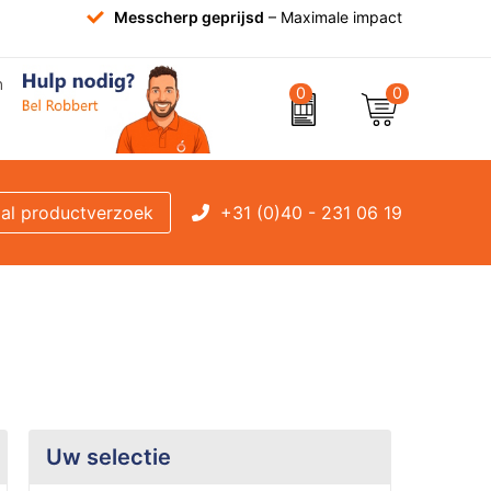
Messcherp geprijsd
– Maximale impact
0
0
+31 (0)40 - 231 06 19
al productverzoek
Uw selectie