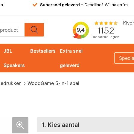
en
Supersnel geleverd
– Deadline? Wij halen ’m
JBL
Bestsellers
Extra snel
Specia
Speakers
geleverd
bedrukken
WoodGame 5-in-1 spel
1. Kies aantal