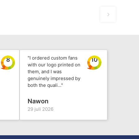
"I ordered custom fans
8
10
with our logo printed on
them, and I was
genuinely impressed by
both the quali..."
Nawon
29 juli 2026