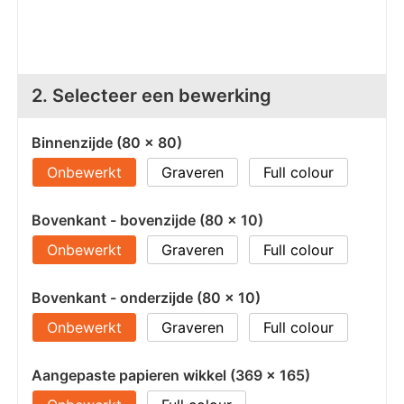
Z
T
Z
Tr
W
2. Selecteer een bewerking
Binnenzijde (80 x 80)
Onbewerkt
Graveren
Full colour
Bovenkant - bovenzijde (80 x 10)
Onbewerkt
Graveren
Full colour
Bovenkant - onderzijde (80 x 10)
Onbewerkt
Graveren
Full colour
Aangepaste papieren wikkel (369 x 165)