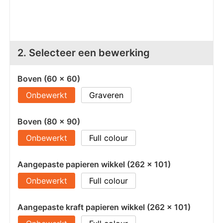
Z
T
Z
Tr
W
2. Selecteer een bewerking
Boven (60 x 60)
Onbewerkt
Graveren
Boven (80 x 90)
Onbewerkt
Full colour
Aangepaste papieren wikkel (262 x 101)
Onbewerkt
Full colour
Aangepaste kraft papieren wikkel (262 x 101)