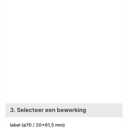
Z
T
Z
Tr
W
3. Selecteer een bewerking
label (ø70 / 20x61,5 mm)