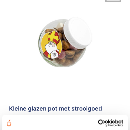
Kleine glazen pot met strooigoed
€ 2,70
vanaf
Bedrukt geleverd in: 10 werkdag(en)