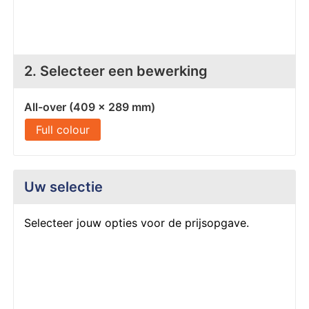
Z
T
Z
Tr
2. Selecteer een bewerking
W
All-over (409 x 289 mm)
Full colour
Uw selectie
Selecteer jouw opties voor de prijsopgave.