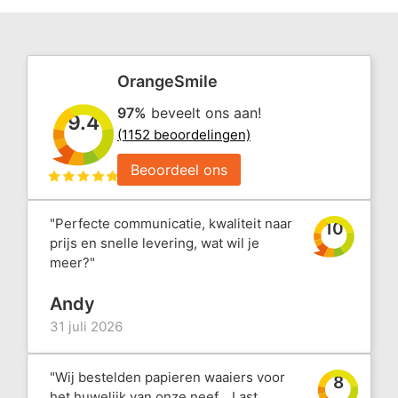
OrangeSmile
97%
beveelt ons aan!
9.4
(1152 beoordelingen)
Beoordeel ons
"Perfecte communicatie, kwaliteit naar
10
prijs en snelle levering, wat wil je
meer?"
Andy
31 juli 2026
"Wij bestelden papieren waaiers voor
8
het huwelijk van onze neef... Last