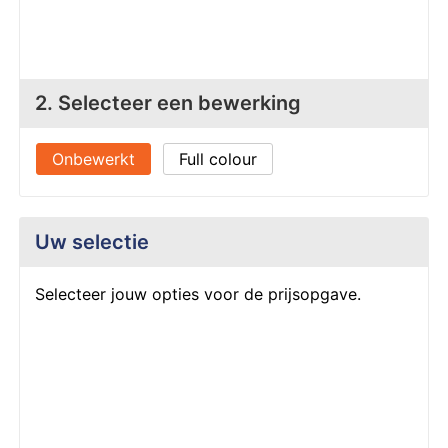
Z
T
Z
Tr
2. Selecteer een bewerking
W
Onbewerkt
Full colour
Uw selectie
Selecteer jouw opties voor de prijsopgave.