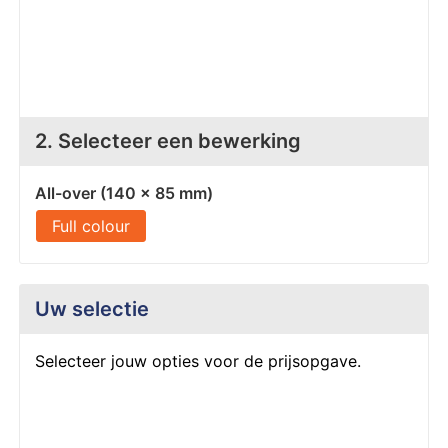
Z
T
Z
Tr
W
2. Selecteer een bewerking
All-over (140 x 85 mm)
Full colour
Uw selectie
Selecteer jouw opties voor de prijsopgave.