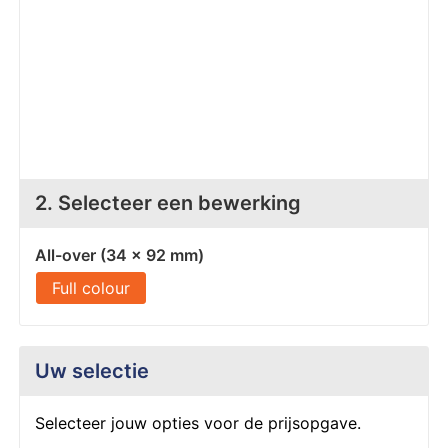
Z
T
Z
Tr
W
2. Selecteer een bewerking
All-over (34 x 92 mm)
Full colour
Uw selectie
Selecteer jouw opties voor de prijsopgave.