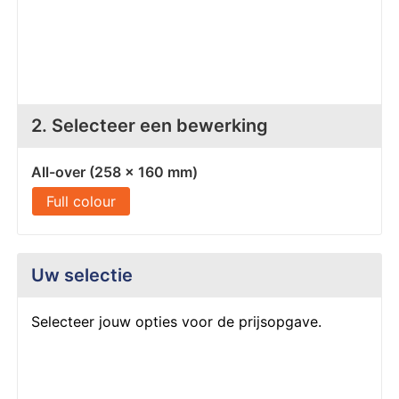
Z
T
Z
Tr
W
2. Selecteer een bewerking
All-over (258 x 160 mm)
Full colour
Uw selectie
Selecteer jouw opties voor de prijsopgave.