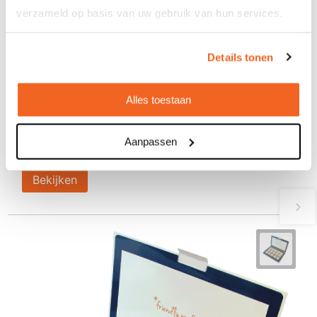
verzameld op basis van uw gebruik van hun services.
Geschenkdoos met 9 Napolitans van
Details tonen
5gr fijnste Belgische Barry Callebaut
melkchocolade
Alles toestaan
€ 7,63
vanaf
Bedrukt geleverd in: 10 werkdag(en)
Aanpassen
Onbedrukt geleverd in: 2 werkdag(en)
Bekijken