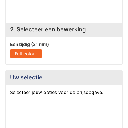
Z
T
Z
Tr
2. Selecteer een bewerking
W
Eenzijdig (31 mm)
Full colour
Uw selectie
Selecteer jouw opties voor de prijsopgave.