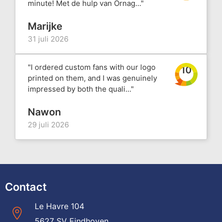
minute! Met de hulp van Ornag..."
Marijke
31 juli 2026
"I ordered custom fans with our logo
10
printed on them, and I was genuinely
impressed by both the quali..."
Nawon
29 juli 2026
Contact
Le Havre 104
5627 SV Eindhoven