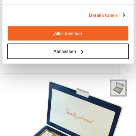
Geschenkdoos met 9 Napolitans van
5gr fijnste Belgische Barry Callebaut
Details tonen
melkchocolade
€ 7,63
vanaf
Alles toestaan
Bedrukt geleverd in: 10 werkdag(en)
Onbedrukt geleverd in: 2 werkdag(en)
Aanpassen
Bekijken