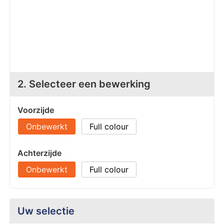
Z
T
Z
Tr
W
2. Selecteer een bewerking
Voorzijde
Onbewerkt
Full colour
Achterzijde
Onbewerkt
Full colour
Uw selectie