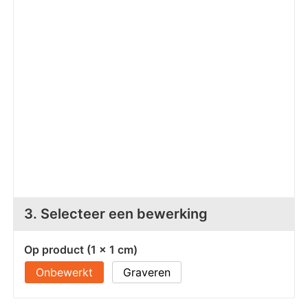
Z
T
Z
Tr
W
3. Selecteer een bewerking
Op product (1 x 1 cm)
Onbewerkt
Graveren