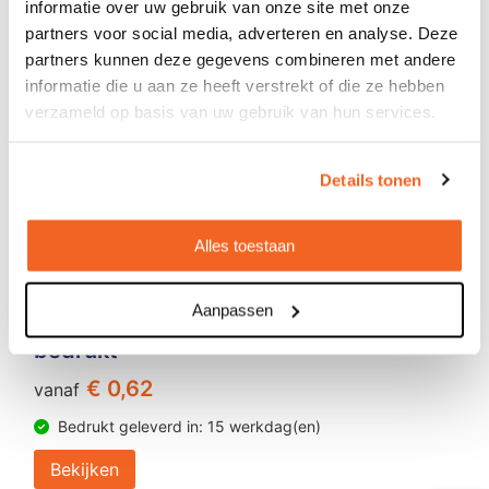
informatie over uw gebruik van onze site met onze
partners voor social media, adverteren en analyse. Deze
partners kunnen deze gegevens combineren met andere
informatie die u aan ze heeft verstrekt of die ze hebben
verzameld op basis van uw gebruik van hun services.
Details tonen
Alles toestaan
Aanpassen
Winkelwagenmuntje - Full colour
bedrukt
€ 0,62
vanaf
Bedrukt geleverd in: 15 werkdag(en)
Bekijken