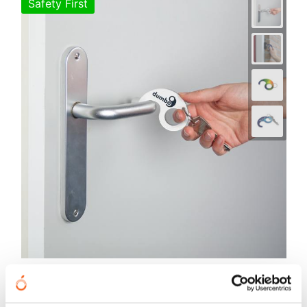
Safety First
Sleutelhanger - Deuropener
€ 1,22
vanaf