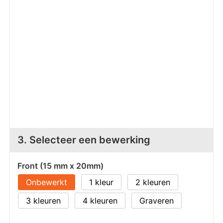
Z
T
Z
Tr
W
3. Selecteer een bewerking
Front (15 mm x 20mm)
Onbewerkt
1
2
3
4
Graveren