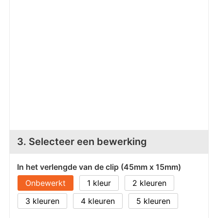
Z
T
Z
Tr
W
3. Selecteer een bewerking
In het verlengde van de clip (45mm x 15mm)
Onbewerkt
1
2
3
4
5