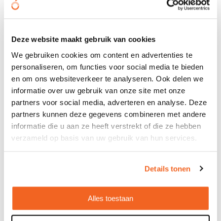
Deze website maakt gebruik van cookies
We gebruiken cookies om content en advertenties te
BIC® Round Stic® Ecolutions® balpen
personaliseren, om functies voor social media te bieden
€ 0,26
en om ons websiteverkeer te analyseren. Ook delen we
vanaf
informatie over uw gebruik van onze site met onze
Bedrukt geleverd in: 10 werkdag(en)
partners voor social media, adverteren en analyse. Deze
partners kunnen deze gegevens combineren met andere
Bekijken
informatie die u aan ze heeft verstrekt of die ze hebben
verzameld op basis van uw gebruik van hun services.
Details tonen
Alles toestaan