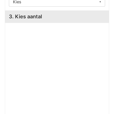
Z
T
Z
Tr
3. Kies aantal
W