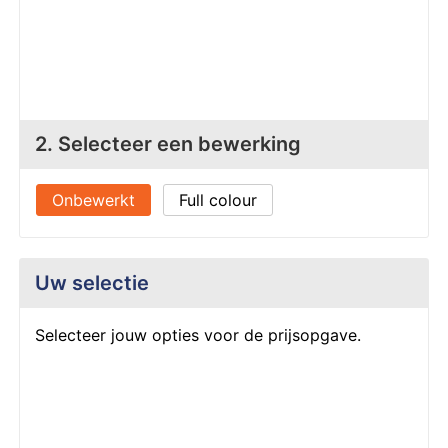
Z
T
Z
Tr
W
2. Selecteer een bewerking
Onbewerkt
Full colour
Uw selectie
Selecteer jouw opties voor de prijsopgave.