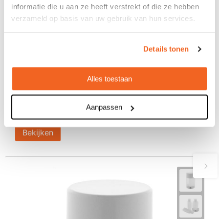
informatie die u aan ze heeft verstrekt of die ze hebben
verzameld op basis van uw gebruik van hun services.
Details tonen
Reis Set Naytiry
Alles toestaan
€ 0,83
vanaf
Bedrukt geleverd in: 8 werkdag(en)
Aanpassen
Onbedrukt geleverd in: 4 werkdag(en)
Bekijken