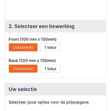
Z
T
Z
Tr
W
2. Selecteer een bewerking
Front (100 mm x 150mm)
Onbewerkt
1
Back (100 mm x 150mm)
Onbewerkt
1
Uw selectie
Selecteer jouw opties voor de prijsopgave.