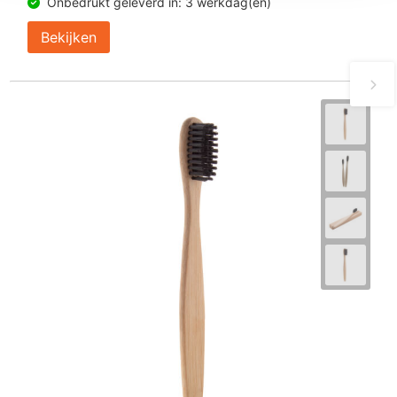
Onbedrukt geleverd in: 3 werkdag(en)
Bekijken