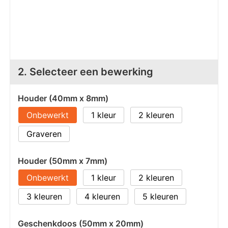
Z
T
Z
Tr
W
2. Selecteer een bewerking
Houder (40mm x 8mm)
Onbewerkt
1
2
Graveren
Houder (50mm x 7mm)
Onbewerkt
1
2
3
4
5
Geschenkdoos (50mm x 20mm)