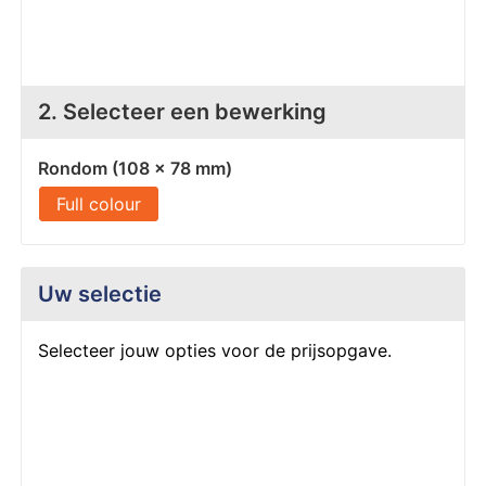
Z
T
Z
Tr
2. Selecteer een bewerking
W
Rondom (108 x 78 mm)
Full colour
Uw selectie
Selecteer jouw opties voor de prijsopgave.