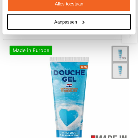
€ 3,35
vanaf
Alles toestaan
Bedrukt geleverd in: 10 werkdag(en)
Aanpassen
Bekijken
Made in Europe