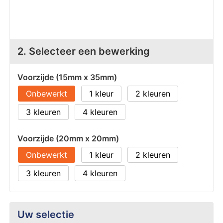
Z
T
Z
Tr
2. Selecteer een bewerking
W
Voorzijde (15mm x 35mm)
Onbewerkt
1
2
3
4
Voorzijde (20mm x 20mm)
Onbewerkt
1
2
3
4
Uw selectie