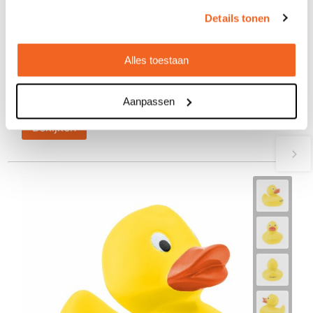
Details tonen
Squack - eend
€ 0,77
vanaf
Alles toestaan
Bedrukt geleverd in: 5 werkdag(en)
Onbedrukt geleverd in: 3 werkdag(en)
Aanpassen
Bekijken