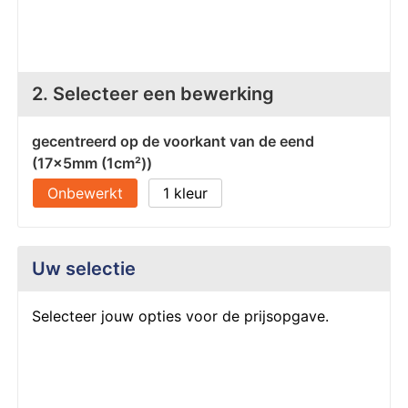
Z
T
Z
Tr
2. Selecteer een bewerking
W
gecentreerd op de voorkant van de eend
(17x5mm (1cm²))
Onbewerkt
1
Uw selectie
Selecteer jouw opties voor de prijsopgave.