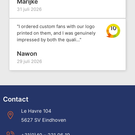
Marijke
31 juli 2026
"I ordered custom fans with our logo
10
printed on them, and I was genuinely
impressed by both the quali..."
Nawon
29 juli 2026
Contact
Le Havre 104
5627 SV Eindhoven
+31(0)40 – 231 06 19