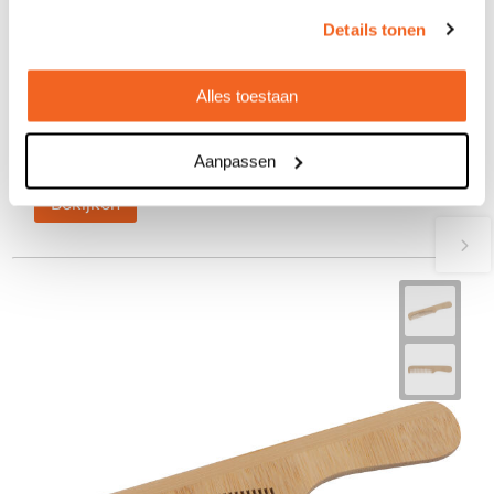
Details tonen
Bessone - bamboe kam
€ 0,63
Alles toestaan
vanaf
Bedrukt geleverd in: 5 werkdag(en)
Onbedrukt geleverd in: 3 werkdag(en)
Aanpassen
Bekijken