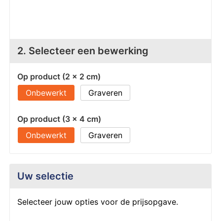
Z
T
Z
Tr
2. Selecteer een bewerking
W
Op product (2 x 2 cm)
Onbewerkt
Graveren
Op product (3 x 4 cm)
Onbewerkt
Graveren
Uw selectie
Selecteer jouw opties voor de prijsopgave.