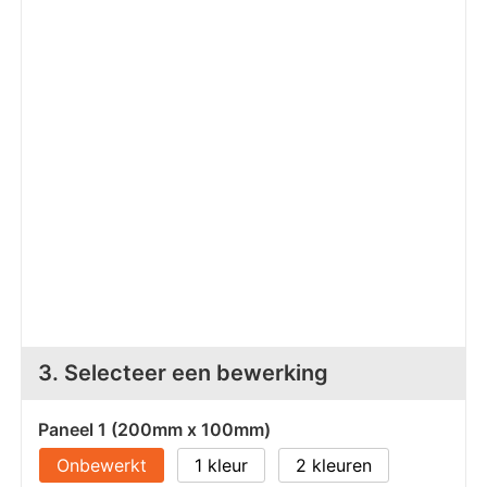
Z
T
Z
Tr
W
3. Selecteer een bewerking
Paneel 1 (200mm x 100mm)
Onbewerkt
1
2