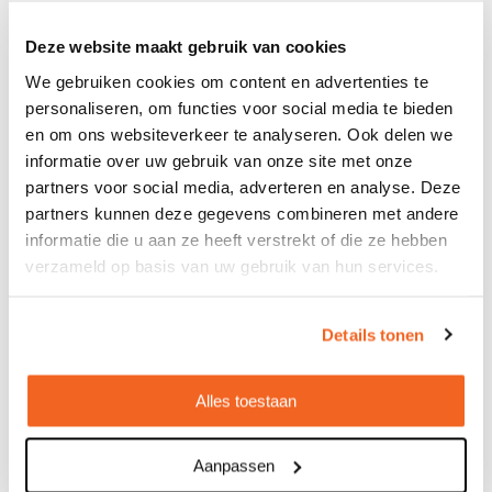
€ 2,71
vanaf
Deze website maakt gebruik van cookies
Bedrukt geleverd in: 5 werkdag(en)
We gebruiken cookies om content en advertenties te
Onbedrukt geleverd in: 3 werkdag(en)
personaliseren, om functies voor social media te bieden
Bekijken
en om ons websiteverkeer te analyseren. Ook delen we
informatie over uw gebruik van onze site met onze
partners voor social media, adverteren en analyse. Deze
partners kunnen deze gegevens combineren met andere
informatie die u aan ze heeft verstrekt of die ze hebben
verzameld op basis van uw gebruik van hun services.
Details tonen
Alles toestaan
Aanpassen