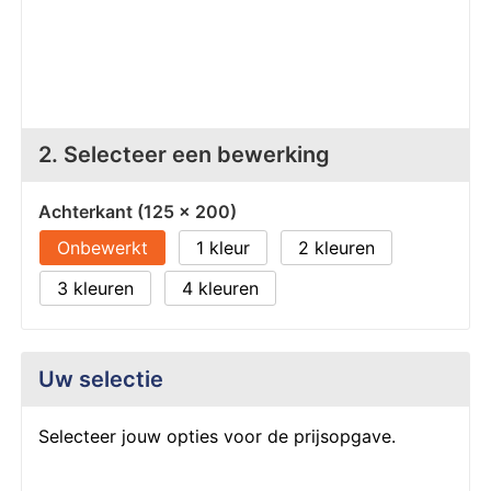
Z
T
Z
Tr
W
2. Selecteer een bewerking
Achterkant (125 x 200)
Onbewerkt
1
2
3
4
Uw selectie
Selecteer jouw opties voor de prijsopgave.