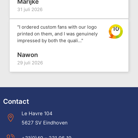
Marijke
31 juli 2026
"I ordered custom fans with our logo
10
printed on them, and I was genuinely
impressed by both the quali..."
Nawon
29 juli 2026
Contact
Le Havre 104
5627 SV Eindhoven
+31(0)40 – 231 06 19