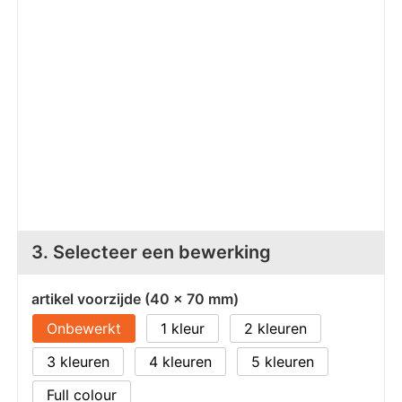
Z
T
Z
Tr
W
3. Selecteer een bewerking
artikel voorzijde (40 x 70 mm)
Onbewerkt
1
2
3
4
5
Full colour