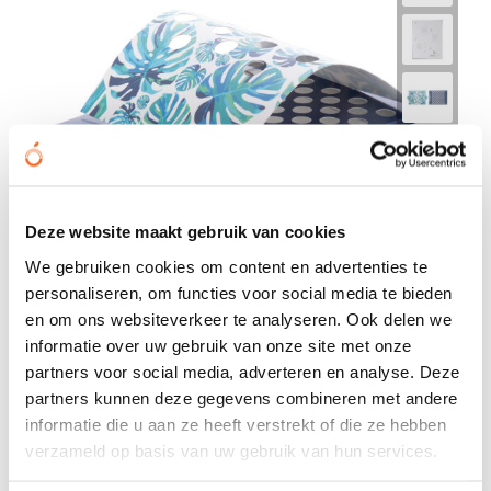
Deze website maakt gebruik van cookies
We gebruiken cookies om content en advertenties te
personaliseren, om functies voor social media te bieden
en om ons websiteverkeer te analyseren. Ook delen we
informatie over uw gebruik van onze site met onze
Folty - pen houder
partners voor social media, adverteren en analyse. Deze
€ 1,28
vanaf
partners kunnen deze gegevens combineren met andere
informatie die u aan ze heeft verstrekt of die ze hebben
Bedrukt geleverd in: 5 werkdag(en)
verzameld op basis van uw gebruik van hun services.
Onbedrukt geleverd in: 3 werkdag(en)