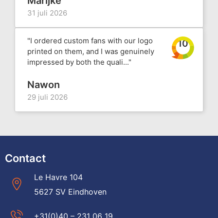
Marijke
31 juli 2026
"I ordered custom fans with our logo
10
printed on them, and I was genuinely
impressed by both the quali..."
Nawon
29 juli 2026
Contact
Le Havre 104
5627 SV Eindhoven
+31(0)40 – 231 06 19