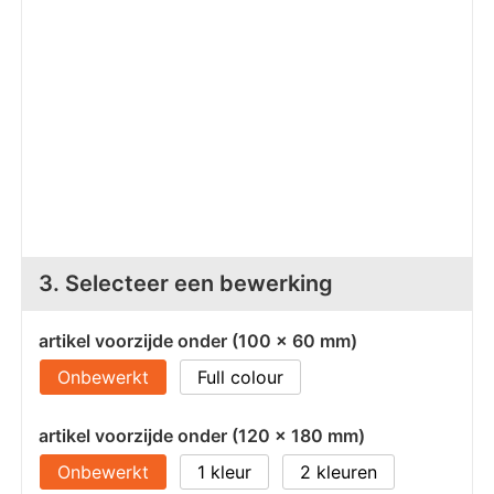
Z
T
Z
Tr
W
3. Selecteer een bewerking
artikel voorzijde onder (100 x 60 mm)
Onbewerkt
Full colour
artikel voorzijde onder (120 x 180 mm)
Onbewerkt
1
2