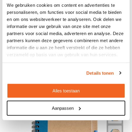
We gebruiken cookies om content en advertenties te
personaliseren, om functies voor social media te bieden
Aanleverspecificaties
en om ons websiteverkeer te analyseren. Ook delen we
informatie over uw gebruik van onze site met onze
partners voor social media, adverteren en analyse. Deze
partners kunnen deze gegevens combineren met andere
Omschrijving
informatie die u aan ze heeft verstrekt of die ze hebben
PU notitieboek met 160 pagina’s. Kaft geschikt
verzameld op basis van uw gebruik van hun services.
voor logo embossing.
Details tonen
Gerelateerde producten
Alles toestaan
Aanpassen
Duurzame keuze