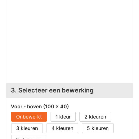
Z
T
Z
Tr
W
3. Selecteer een bewerking
Voor - boven (100 x 40)
Onbewerkt
1
2
3
4
5