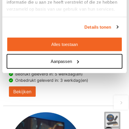
informatie die u aan ze heeft verstrekt of die ze hebben
verzameld op basis van uw gebruik van hun services.
Details tonen
Alles toestaan
Subomat XL - sublimatie muismat
Aanpassen
€ 0,86
vanaf
Bedrukt geleverd in: 5 werkdag(en)
Onbedrukt geleverd in: 3 werkdag(en)
Bekijken