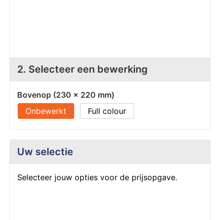
Z
T
Z
Tr
W
2. Selecteer een bewerking
Bovenop (230 x 220 mm)
Onbewerkt
Full colour
Uw selectie
Selecteer jouw opties voor de prijsopgave.