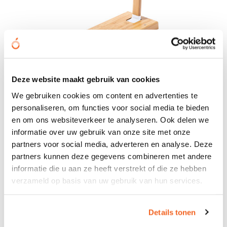
Holop - multifunctionele bureaulamp
Deze website maakt gebruik van cookies
€ 24,72
We gebruiken cookies om content en advertenties te
vanaf
personaliseren, om functies voor social media te bieden
Bedrukt geleverd in: 8 werkdag(en)
en om ons websiteverkeer te analyseren. Ook delen we
Onbedrukt geleverd in: 3 werkdag(en)
informatie over uw gebruik van onze site met onze
Bekijken
partners voor social media, adverteren en analyse. Deze
partners kunnen deze gegevens combineren met andere
informatie die u aan ze heeft verstrekt of die ze hebben
verzameld op basis van uw gebruik van hun services.
Duurzame keuze
Details tonen