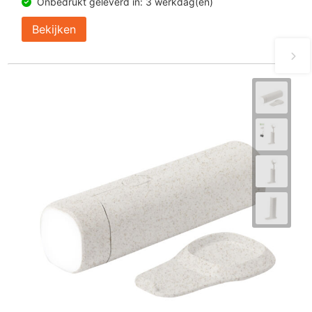
Onbedrukt geleverd in: 3 werkdag(en)
Bekijken