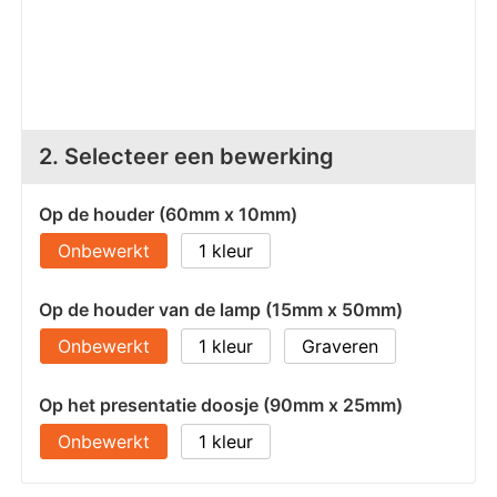
Z
T
Z
Tr
W
2. Selecteer een bewerking
Op de houder (60mm x 10mm)
Onbewerkt
1
Op de houder van de lamp (15mm x 50mm)
Onbewerkt
1
Graveren
Op het presentatie doosje (90mm x 25mm)
Onbewerkt
1