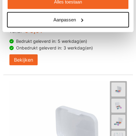
Alles toestaan
JENS Living Glasmarkers /6
Aanpassen
€ 5,91
vanaf
Bedrukt geleverd in: 5 werkdag(en)
Onbedrukt geleverd in: 3 werkdag(en)
Bekijken