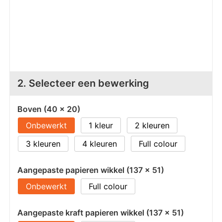
Z
T
Z
Tr
W
2. Selecteer een bewerking
Boven (40 x 20)
Onbewerkt
1
2
3
4
Full colour
Aangepaste papieren wikkel (137 x 51)
Onbewerkt
Full colour
Aangepaste kraft papieren wikkel (137 x 51)