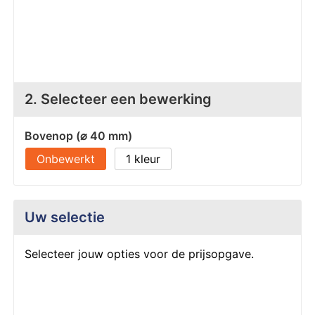
Z
T
Z
Tr
W
2. Selecteer een bewerking
Bovenop (⌀ 40 mm)
Onbewerkt
1
Uw selectie
Selecteer jouw opties voor de prijsopgave.