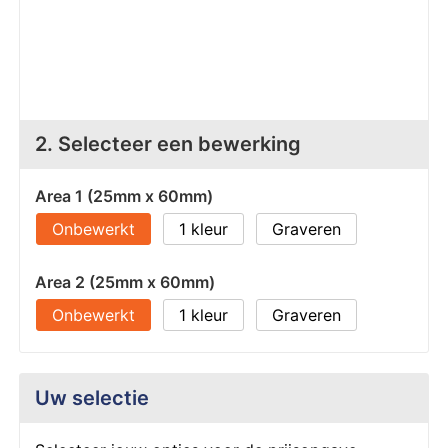
Z
T
Z
Tr
W
2. Selecteer een bewerking
Area 1 (25mm x 60mm)
Onbewerkt
1
Graveren
Area 2 (25mm x 60mm)
Onbewerkt
1
Graveren
Uw selectie