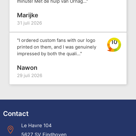
minute! Met de hulp van Ornag..."
Marijke
31 juli 2026
"I ordered custom fans with our logo
10
printed on them, and I was genuinely
impressed by both the quali..."
Nawon
29 juli 2026
Contact
Le Havre 104
5627 SV Eindhoven