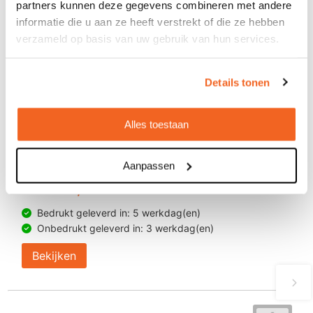
partners kunnen deze gegevens combineren met andere
informatie die u aan ze heeft verstrekt of die ze hebben
verzameld op basis van uw gebruik van hun services.
Details tonen
Alles toestaan
JENS Living Geurstokjes
Aanpassen
€ 9,15
vanaf
Bedrukt geleverd in: 5 werkdag(en)
Onbedrukt geleverd in: 3 werkdag(en)
Bekijken