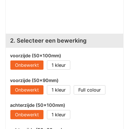
Z
T
Z
Tr
W
2. Selecteer een bewerking
voorzijde (50x100mm)
Onbewerkt
1
voorzijde (50x90mm)
Onbewerkt
1
Full colour
achterzijde (50x100mm)
Onbewerkt
1