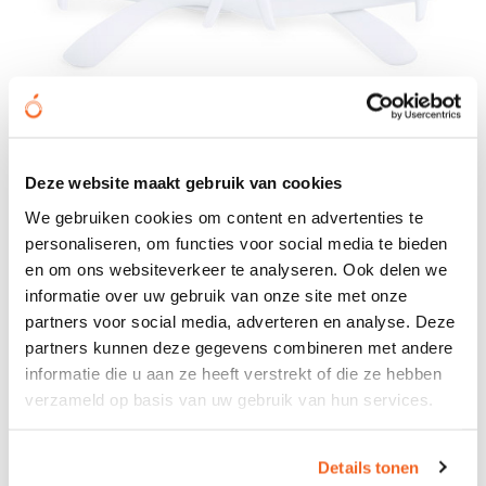
Deze website maakt gebruik van cookies
We gebruiken cookies om content en advertenties te
personaliseren, om functies voor social media te bieden
Brillemontuur Options
en om ons websiteverkeer te analyseren. Ook delen we
€ 0,09
informatie over uw gebruik van onze site met onze
vanaf
partners voor social media, adverteren en analyse. Deze
Bedrukt geleverd in: 8 werkdag(en)
partners kunnen deze gegevens combineren met andere
Onbedrukt geleverd in: 4 werkdag(en)
informatie die u aan ze heeft verstrekt of die ze hebben
Bekijken
verzameld op basis van uw gebruik van hun services.
Details tonen