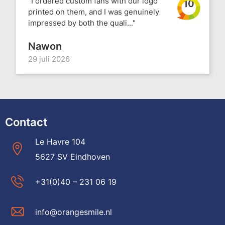
"I ordered custom fans with our logo
10
printed on them, and I was genuinely
impressed by both the quali..."
Nawon
29 juli 2026
Contact
Le Havre 104
5627 SV Eindhoven
+31(0)40 – 231 06 19
info@orangesmile.nl