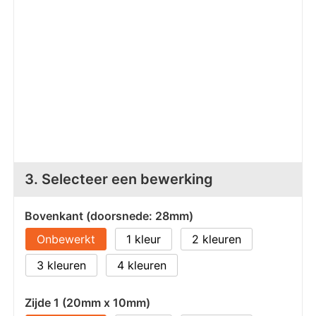
Z
T
Z
Tr
W
3. Selecteer een bewerking
Bovenkant (doorsnede: 28mm)
Onbewerkt
1
2
3
4
Zijde 1 (20mm x 10mm)